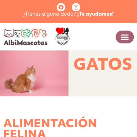
¿Tienes alguna duda?
¡Te ayudamos!
GATOS
ALIMENTACIÓN
FELINA